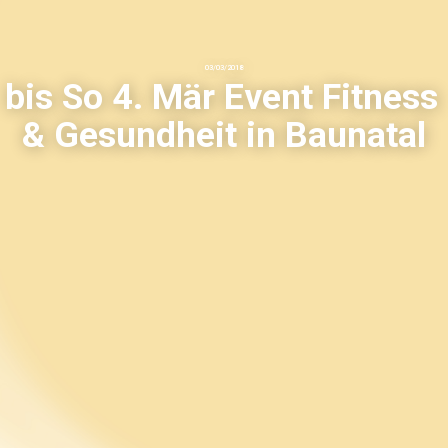
03
/
03
/
2018
bis So 4. Mär Event Fitness
& Gesundheit in Baunatal