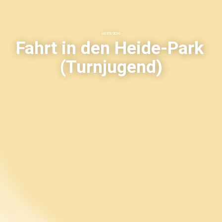
03
/
09
/
2016
Fahrt in den Heide-Park
(Turnjugend)