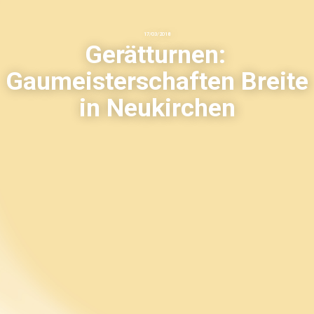
17
/
03
/
2018
Gerätturnen:
Gaumeisterschaften Breite
in Neukirchen