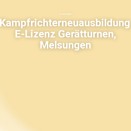
01
/
02
/
2020
Kampfrichterneuausbildung
E-Lizenz Gerätturnen,
Melsungen