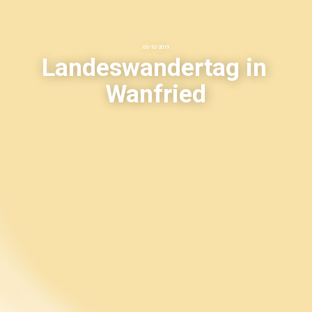
03
/
10
/
2015
Landeswandertag in
Wanfried