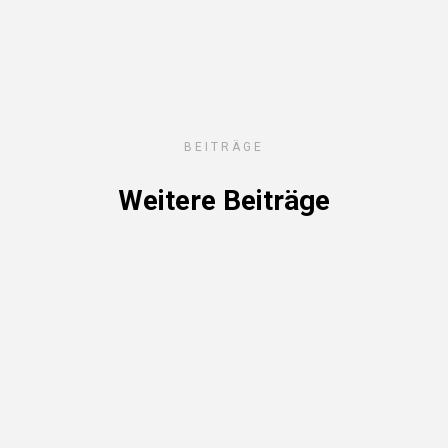
BEITRÄGE
Weitere Beiträge
16
/
05
/
2022
Deutsche Seniorenmeisterschaften
Elke Matschke (TSV Jahn Gensungen) konnte bei den
Deutschen Seniorenmeisterschaften in
Markkleebergverletzungsbedingt nicht ihr volles
Wettkampfprogramm turnen. Trotz sauberer Vorträge