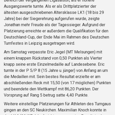
Bereich der vergangenen Ligasaison, als er höhere
Ausgangswerte turnte. Als er als Drittplatzierter der
ältesten ausgeschriebenen Altersklasse LK1 (18 bis 29
Jahre) bei der Siegerehrung aufgerufen wurde, zeigte
Jonathan mehr Freude als der Tagessieger. Aufgrund der
Platzierung erreichte er außerdem die Qualifikation für den
Deutschland-Cup, der Ende Mai im Rahmen des Deutschen
Turnfestes in Leipzig ausgetragen wird.
Am Samstag verpasste Eric Jegel (MT Melsungen) mit
einem knappen Rückstand von 0,50 Punkten als Vierter
knapp seine erste Einzelmedaille auf Landesebene. Eric
turnte in der P 5/P 8 (15 Jahre u. jünger) von Anfang an um
die Medaillen mit. Sein bestes Resultat erzielte er am
abschließenden Reck mit 15,50 (von 17 möglichen) Punkten
und beendete den Wettkampf mit 86,20 Punkten. Der
Vorsprung auf Rang 5 betrug satte 4,40 Punkte.
Weitere einstellige Platzierungen für Athleten des Turngaus
gingen an den SC Neukirchen. Maximilian Knoch konnte in