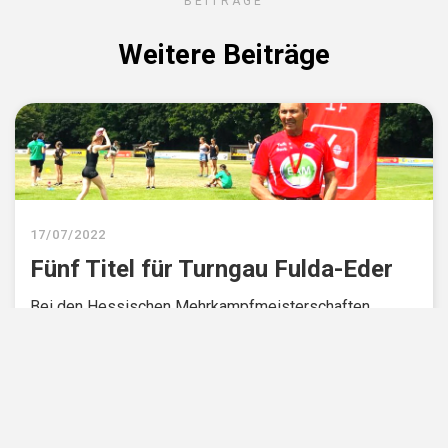
BEITRÄGE
Weitere Beiträge
17
/
07
/
2022
Fünf Titel für Turngau Fulda-Eder
Bei den Hessischen Mehrkampfmeisterschaften
ergatterten die einheimischen Athleten gleich fünf Titel
in verschiedenen Wettkampfformen. Die Altersklassen
der Aktiven starteten in Alsfeld während die Senioren
sich bei den Seniorenmehrkampfmeisterschaften in
Frankfurt miteinander maßen.