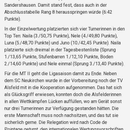
Sandershausen. Damit stand fest, dass auch in der
Abschlusstabelle Rang 8 herausspringen würde (6:42
Punkte).
In der Einzelwertung platzierten sich vier Turnerinnen in den
Top Ten: Naila (3./50,75 Punkte), Nele (4./49,80 Punkte),
Luna (5./48,70 Punkte) und Juno (10./42,45 Punkte). Naila
platzierte sich dreimal in der Tagesbestenliste (Sprung
1./13,65 Punkte, Stufenbarren 1./12,10 Punkte, Boden
2./14,60 Punkte) und Nele einmal (Sprung 3./13,40 Punkte).
Für die MT II geht die Ligasaison damit zu Ende. Neben
dem SC Neukirchen wurde in der Vorbereitung noch der TV
Alsfeld mit in die Kooperation aufgenommen. Das hat sich
als Glücksgriff erwiesen, konnten doch die Alsfelderinnen
in allen Wettkämpfen Lücken auffüllen, wo am Gerät sonst
nur drei Turnerinnen zur Verfügung gestanden hätten. Die
erste Mannschaft muss noch nachsitzen, und das tut sie
sicherlich gerne. Die Relegation wird nach Code de
Pointage geturnt, den internationalen Wertungsvorschriften,