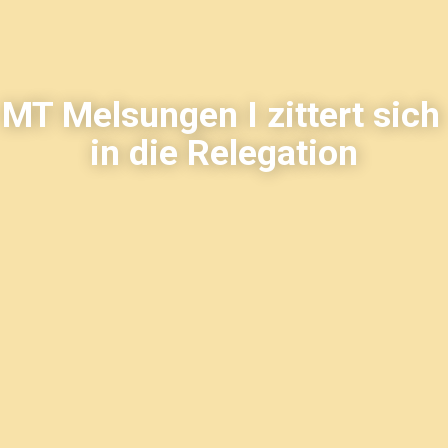
MT Melsungen I zittert sich
in die Relegation