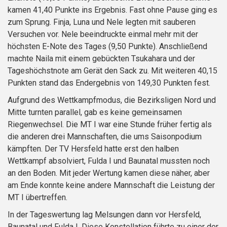
kamen 41,40 Punkte ins Ergebnis. Fast ohne Pause ging es
zum Sprung. Finja, Luna und Nele legten mit sauberen
Versuchen vor. Nele beeindruckte einmal mehr mit der
höchsten E-Note des Tages (9,50 Punkte). Anschließend
machte Naila mit einem gebückten Tsukahara und der
Tageshöchstnote am Gerät den Sack zu. Mit weiteren 40,15
Punkten stand das Endergebnis von 149,30 Punkten fest.
Aufgrund des Wettkampfmodus, die Bezirksligen Nord und
Mitte turnten parallel, gab es keine gemeinsamen
Riegenwechsel. Die MT I war eine Stunde früher fertig als
die anderen drei Mannschaften, die ums Saisonpodium
kämpften. Der TV Hersfeld hatte erst den halben
Wettkampf absolviert, Fulda I und Baunatal mussten noch
an den Boden. Mit jeder Wertung kamen diese näher, aber
am Ende konnte keine andere Mannschaft die Leistung der
MT I übertreffen.
In der Tageswertung lag Melsungen dann vor Hersfeld,
Baunatal und Fulda I. Diese Konstellation führte zu einer der